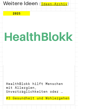
Weitere Ideen
(
Ideen-Archiv
)
2025
HealthBlokk – Worry-Free Eating
HealthBlokk hilft Menschen 
mit Allergien, 
Unverträglichkeiten oder 
Ernährungspräferenzen dabei, 
#3 Gesundheit und Wohlergehen
sorgenfrei essen zu gehen – 
durch Filter, echte 
Bewertungen und verlässliche 