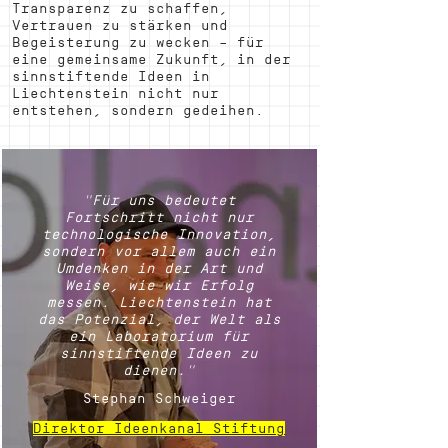
Transparenz zu schaffen,
Vertrauen zu stärken und
Begeisterung zu wecken – für
eine gemeinsame Zukunft, in der
sinnstifte
nde Ideen in
Liechtenstein nicht nur
entstehen, sondern gedeihen.
"Für uns bedeutet
Fortschritt nicht nur
technologische Innovation,
sondern vor allem auch ein
Umdenken in der Art und
Weise, wie wir Erfolg
messen. Liechtenstein hat
das Potenzial, der Welt als
ein Laboratorium für
sinnstiftende Ideen zu
dienen."
Stephan Schweiger
Direktor Ideenkanal Stiftung