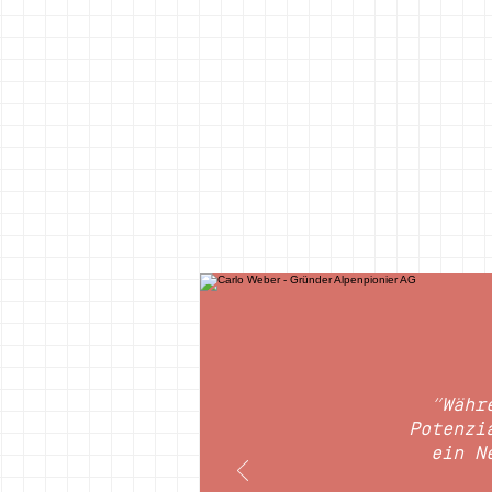
​“Wäh
Potenzi
ein N