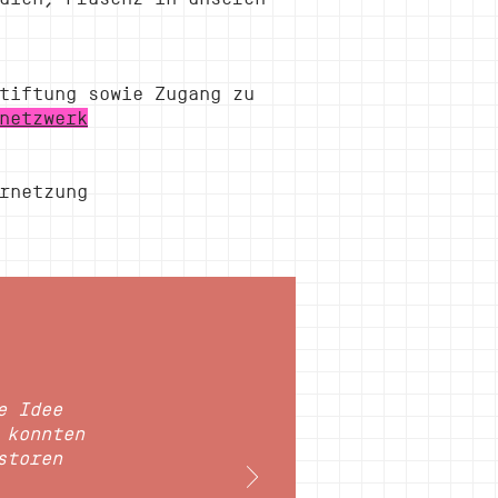
tiftung sowie Zugang zu
netzwerk
rnetzung
e Idee
 konnten
storen