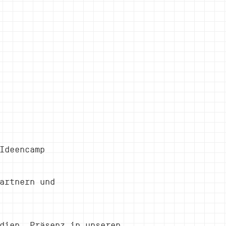
Ideencamp
artnern und
dien, Präsenz in unseren