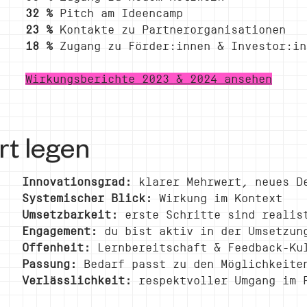
32 %
Pitch am Ideencamp
23 %
Kontakte zu Partnerorganisationen
18 %
Zugang zu Förder:innen & Investor:in
Wirkungsberichte 2023 & 2024 ansehen
rt legen
Innovationsgrad:
klarer Mehrwert, neues D
Systemischer Blick:
Wirkung im Kontext
Umsetzbarkeit:
erste Schritte sind realis
Engagement:
du bist aktiv in der Umsetzun
Offenheit:
Lernbereitschaft & Feedback-Ku
Passung:
Bedarf passt zu den Möglichkeite
Verlässlichkeit:
respektvoller Umgang im 