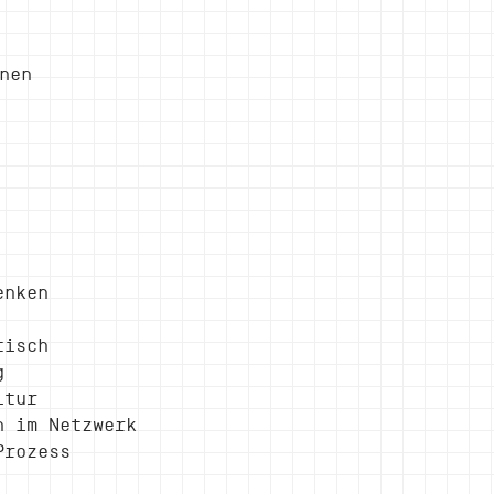
nen
enken
tisch
g
ltur
n im Netzwerk
Prozess