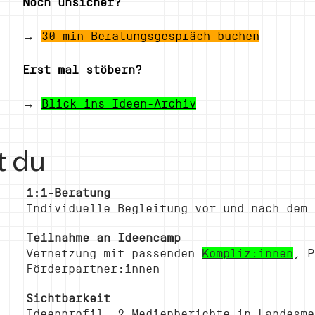
Noch unsicher?
→
30-min Beratungsgespräch buchen
Erst mal stöbern?
→
Blick ins Ideen-Archiv
 du
1:1-Beratung
Individuelle Begleitung vor und nach dem 
Teilnahme an Ideencamp
Vernetzung mit passenden
Kompliz:innen
, P
Förderpartner:innen
Sichtbarkeit
Ideenprofil, 2 Medienberichte in Landesme