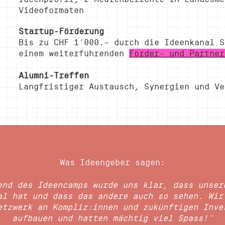
Videoformaten
Startup-Förderung
Bis zu CHF 1’000.– durch die Ideenkanal S
einem weiterführenden
Förder- und Partner
Alumni-Treffen
Langfristiger Austausch, Synergien und Ve
Was Ideengeber sagen:
rend des Ideencamps wurde uns klar, dass unser
al hat und dass das andere auch so sehen. Wir
etzwerk an Kompliz:innen und zukünftigen Inve
aufbauen und hatten mächtig viel Spass!”