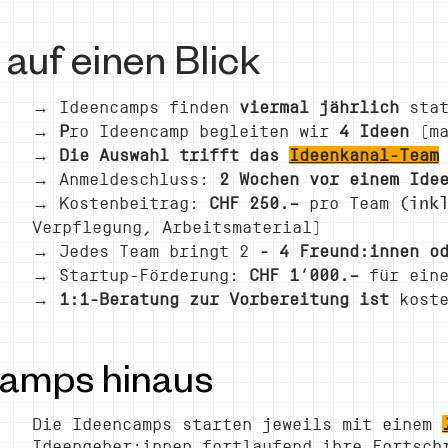
auf einen Blick
→
Ideencamps finden
viermal jährlich
stat
→ P
ro Ideencamp begleiten wir
4 Ideen
(ma
→ Die Auswahl trifft das
Ideenkanal-Team
→
Anmeldeschluss:
2 Wochen vor einem Ide
→
Kostenbeitrag:
CHF 250.–
pro Team
(ink
Verpflegung, Arbeitsmaterial)
→
Jedes Team bringt 2
- 4 Freund:innen od
→
Startup-Förderung:
CHF 1’000.–
für ein
→
1:1-Beratung zur Vorbereitung ist
kost
camps hinaus
Die Ideencamps starten jeweils mit einem
Ideengeber:innen fortlaufend ihre Fortsch