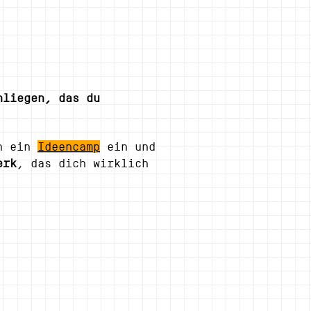
nliegen, das du
in ein
Ideencamp
ein und
erk
, das dich wirklich