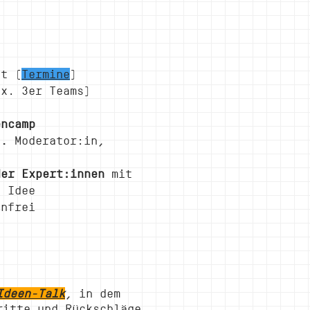
t (
Termine
)
x. 3er Teams)
encamp
Moderator:in,
l.
er Expert:innen
mit
e Idee
enfrei
Ideen-Talk
, in dem
ritte und Rückschläge