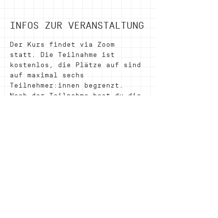
INFOS ZUR VERANSTALTUNG
Der Kurs findet via Zoom 
statt. Die Teilnahme ist 
kostenlos, die Plätze auf sind 
auf maximal sechs 
Teilnehmer:innen begrenzt.
Nach der Teilnahme hast du die 
Fähigkeiten, eine Gruppe als 
Moderator:in an einem 
Ideencamp zu hosten. Wir 
freuen uns über deine 
Teilnahme.
DIESE VERANSTALTUNG
TEILEN