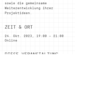
sowie die gemeinsame
Weiterentwicklung ihrer
Projektideen.
ZEIT & ORT
24. Okt. 2023, 19:00 – 21:00
Online
DIESE VERANSTALTUNG
TEILEN
Wirkung
,
Kontakt
,
LinkedIn
,
Newsletter
,
Youtube
,
Impressum
Login