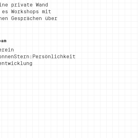
ine private Wand
 es Workshops mit
nen Gesprächen über
eam
erein
onnenStern:Persönlichkeit
entwicklung