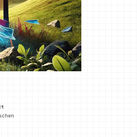
rt
schen