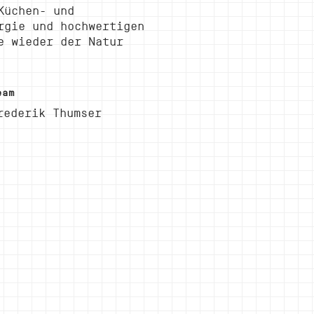
Küchen- und
rgie und hochwertigen
e wieder der Natur
eam
rederik Thumser