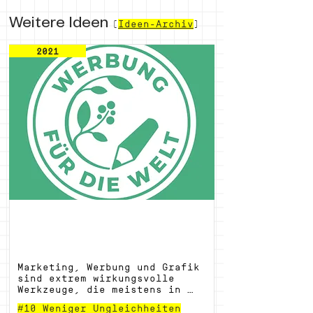
Weitere Ideen
(
Ideen-Archiv
)
2021
Werbung für die Welt - Grafik für
den guten Zweck
Marketing, Werbung und Grafik 
sind extrem wirkungsvolle 
Werkzeuge, die meistens in 
den falschen Händen liegen. 
#10 Weniger Ungleichheiten
Weil Vereine und coole 