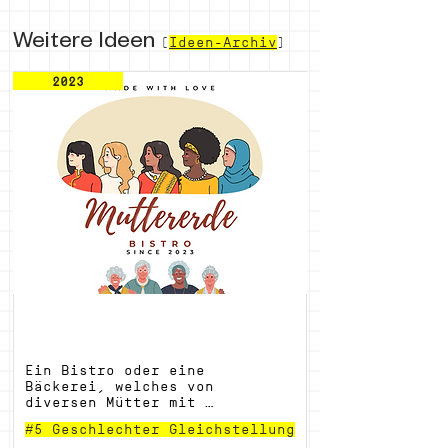
Weitere Ideen
(
Ideen-Archiv
)
2023
Muttererde
Ein Bistro oder eine 
Bäckerei, welches von 
diversen Mütter mit 
verschiedenen Backgrounds 
#5 Geschlechter Gleichstellung
geführt wird. Die Mütter aus 