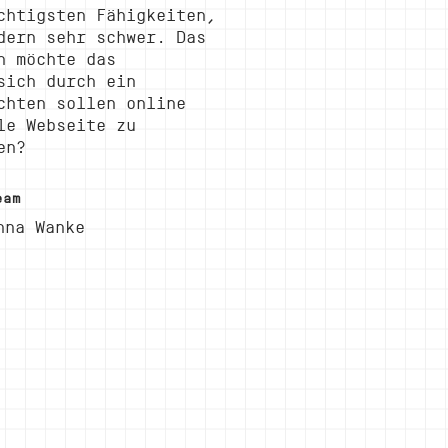
chtigsten Fähigkeiten,
dern sehr schwer. Das
h möchte das
sich durch ein
chten sollen online
le Webseite zu
en?
eam
nna Wanke