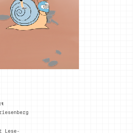
rt
riesenberg
t Lese-