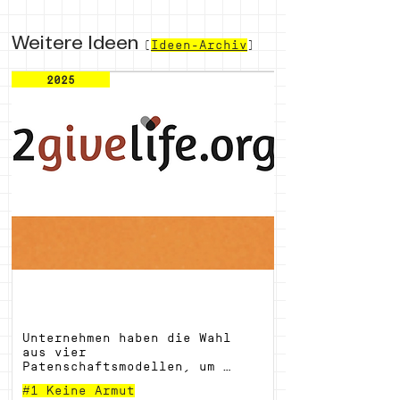
Weitere Ideen
(
Ideen-Archiv
)
2025
2givelife - Firmen-Patenschaften
Unternehmen haben die Wahl 
aus vier 
Patenschaftsmodellen, um 
Kindergärten in Afrika zu 
#1 Keine Armut
fördern und den Aufbau 