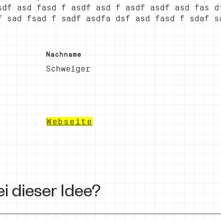
sdf asd fasd f asdf asd f asdf asdf asd fas d
f sad fsad f sadf asdfa dsf asd fasd f sdaf s
Nachname
Schweiger
Webseite
i dieser Idee?