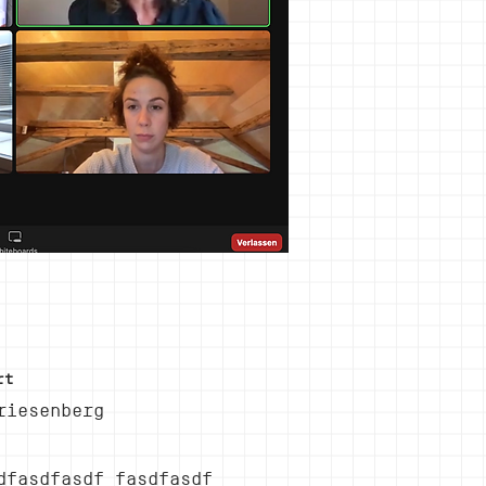
rt
riesenberg
dfasdfasdf fasdfasdf