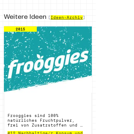
Weitere Ideen
(
Ideen-Archiv
)
2015
Frooggies Fruchtpulver
Frooggies sind 100% 
natürliches Fruchtpulver, 
frei von Zusatzstoffen und 
Zucker - ein reines 
#12 Nachhaltige/r Konsum und