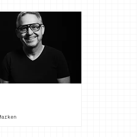
Leone
Ming
Marken