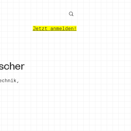
Jetzt anmelden!
scher
echnik,