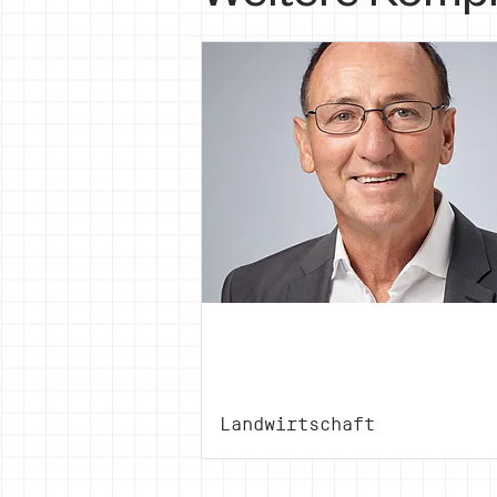
Urs
Niggli
Landwirtschaft