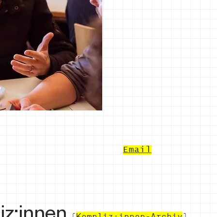
Email
iz:innen
(
Kompliz:innen-Archiv
)