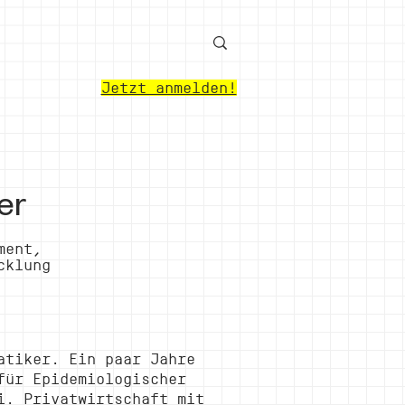
Jetzt anmelden!
er
ment,
cklung
atiker. Ein paar Jahre
für Epidemiologischer
i. Privatwirtschaft mit