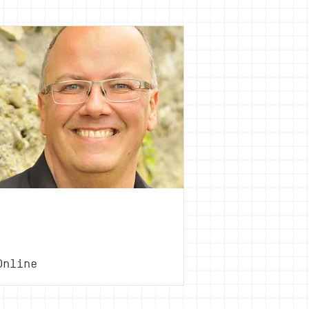
Oliver
Gassner
Online