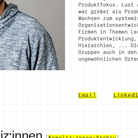
Produktfokus. Lust 
war größer als Prod
Wachsen zum systemi
Organisationsentwic
Firmen in Themen Le
Produktentwicklung,
Hierarchien, ... Di
Gruppen auch in den
ungewöhnlichen Orte
Email
Linked
iz:innen
(
Kompliz:innen-Archiv
)