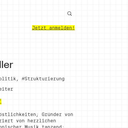
Jetzt anmelden!
ler
olitik, #Strukturierung
eiter
f
östlichkeiten; Gründer von
riert von herzlichen
onischer Musik tanzend;