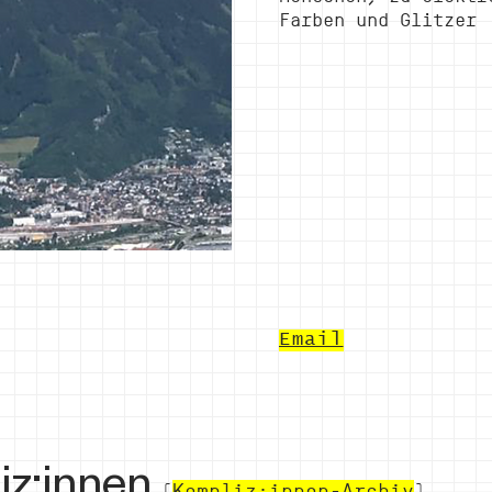
Farben und Glitzer
Email
iz:innen
(
Kompliz:innen-Archiv
)