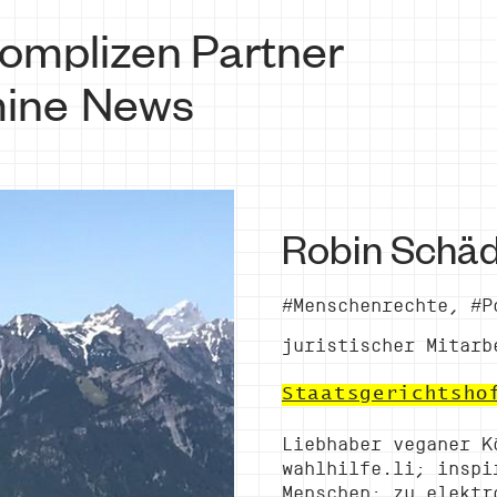
omplizen
Partner
ine
News
Robin Schäd
#Menschenrechte, #P
juristischer Mitarb
Staatsgerichtsho
Liebhaber veganer K
wahlhilfe.li; inspi
Menschen; zu elektr