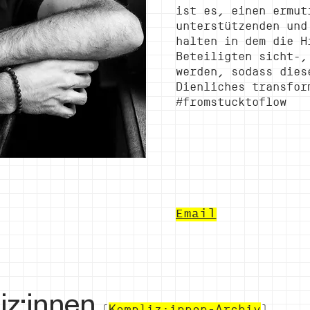
ist es, einen ermut
unterstützenden und
halten in dem die H
Beteiligten sicht-,
werden, sodass dies
Dienliches transfor
#fromstucktoflow
Email
iz:innen
(
Kompliz:innen-Archiv
)