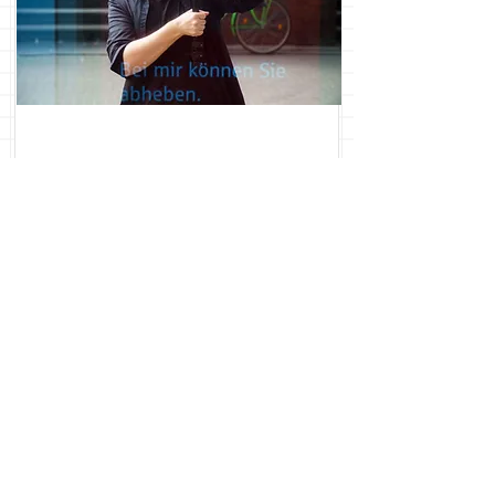
Orlindo
Frick
Storytelling/Filmdramaturg
ie