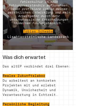
Fehlerkultur in mein
Führungsverständnis aufzunehmen.
Davon profitiere ich in meiner
persönlichen Entwicklung und mein
Arbeitgeber durch mehr
unternehmerische Entscheidungen
in meinem Führungsbereich."
Tobias Schw
abe
Liechtensteinische Landesbank
Was dich erwartet
Das altEP verbindet drei Ebenen:
Reales Zukunftslabor
Du arbeitest an konkreten
Projekten mit und erlebst
Dynamik, Unsicherheit und
Verantwortung in Echtzeit.
Persönliche Begleitung