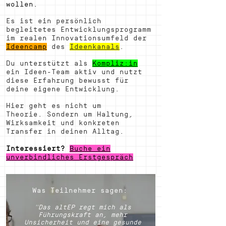
wollen.
Es ist ein persönlich
begleitetes Entwicklungsprogramm
im realen Innovationsumfeld der
Ideencamp
des
Ideenkanals
.
Du unterstützt als
Kompliz:in
ein Ideen-Team aktiv und nutzt
diese Erfahrung bewusst für
deine eigene Entwicklung.
Hier geht es nicht um
Theorie.
Sondern um Haltung,
Wirksamkeit und konkreten
Transfer in deinen Alltag.
Interessiert?
Buche ein
unverbindliches Erstgespräch
Was Teilnehmer sagen:
"Das altEP regt mich als
Führungskraft an, mehr
Unsicherheit und eine gesunde