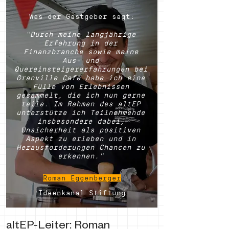
Was der Gastgeber sagt:
"Durch meine langjährige
Erfahrung in der
Finanzbranche sowie meine
Aus- und
Quereinsteigererfahrungen bei
Granville Café habe ich eine
Fülle von Erlebnissen
gesammelt, die ich nun gerne
teile. Im Rahmen des altEP
unterstütze ich Teilnehmende
insbesondere dabei,
Unsicherheit als positiven
Aspekt zu erleben und in
Herausforderungen Chancen zu
erkennen."
Roman Eggenberger
Ideenkanal Stiftung
altEP-Leiter: Roman