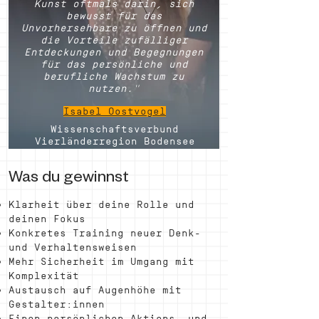
Kunst oftmals darin, sich
bewusst für das
Unvorhersehbare zu öffnen und
die Vorteile zufälliger
Entdeckungen und Begegnungen
für das persönliche und
berufliche Wachstum zu
nutzen."
Isabel Oost
vogel
Wissenschaftsverbund
Vierländerregion Bodensee
Was du gewinnst
Klarheit über deine Rolle und
deinen Fokus
Konkretes Training neuer Denk-
und Verhaltensweisen
Mehr Sicherheit im Umgang mit
Komplexität
Austausch auf Augenhöhe mit
Gestalter:innen
Einen persönlichen Aktions- und