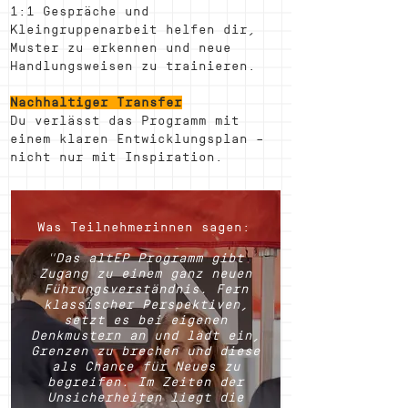
1:1 Gespräche und
Kleingruppenarbeit helfen dir,
Muster zu erkennen und neue
Handlungsweisen zu trainieren.
Nachhaltiger Transfer
Du verlässt das Programm mit
einem klaren Entwicklungsplan –
nicht nur mit Inspiration.
Was Teilnehmerinnen sagen:
"Das altEP Programm gibt
Zugang zu einem ganz neuen
Führungsverständnis. Fern
klassischer Perspektiven,
setzt es bei eigenen
Denkmustern an und lädt ein,
Grenzen zu brechen und diese
als Chance für Neues zu
begreifen. Im Zeiten der
Unsicherheiten liegt die