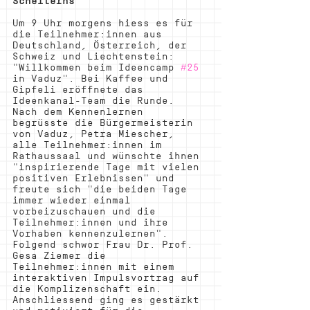
Scheiterns
Um 9 Uhr morgens hiess es für 
die Teilnehmer:innen aus 
Deutschland, Österreich, der 
Schweiz und Liechtenstein: 
"Willkommen beim Ideencamp 
#25
in Vaduz". Bei Kaffee und 
Gipfeli eröffnete das 
Ideenkanal-Team die Runde. 
Nach dem Kennenlernen 
begrüsste die Bürgermeisterin 
von Vaduz, Petra Miescher, 
alle Teilnehmer:innen im 
Rathaussaal und wünschte ihnen 
"inspirierende Tage mit vielen 
positiven Erlebnissen" und 
freute sich "die beiden Tage 
immer wieder einmal 
vorbeizuschauen und die 
Teilnehmer:innen und ihre 
Vorhaben kennenzulernen". 
Folgend schwor Frau Dr. Prof. 
Gesa Ziemer die 
Teilnehmer:innen mit einem 
interaktiven Impulsvortrag auf 
die Komplizenschaft ein. 
Anschliessend ging es gestärkt 