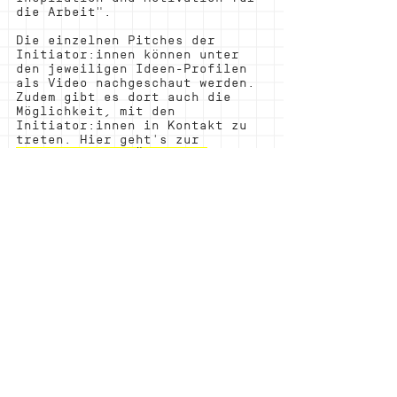
die Arbeit".
Die einzelnen Pitches der 
Initiator:innen können unter 
den jeweiligen Ideen-Profilen 
als Video nachgeschaut werden. 
Zudem gibt es dort auch die 
Möglichkeit, mit den 
Initiator:innen in Kontakt zu 
treten. Hier geht's zur 
Initiaor:innen-Übersicht
.
Meetups, Folgetreffen, 
Crowdfunding - so geht's weiter
Das Team der Ideenkanal 
Stiftung koordiniert bis Ende 
des Jahres insgesamt drei 
Meetups für die 
Komplizenschaft. Diese dienen 
in erster Linie dazu, sich 
auszutauschen und über Fort- 
und Rückschritte zu 
informieren. Vom 3. November 
bis 3. Dezember 2023 gibt es 
für die Initiator:innen die 
Möglichkeit, ein Crowdfunding 
durchzuführen. Dies mit dem 
Ziel, die Finanzierung der 