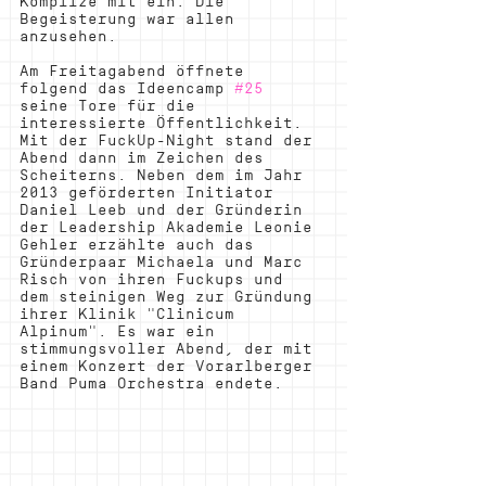
Komplize mit ein. Die 
Begeisterung war allen 
anzusehen. 
Am Freitagabend öffnete 
folgend das Ideencamp 
#25
seine Tore für die 
interessierte Öffentlichkeit. 
Mit der FuckUp-Night stand der 
Abend dann im Zeichen des 
Scheiterns. Neben dem im Jahr 
2013 geförderten Initiator 
Daniel Leeb und der Gründerin 
der Leadership Akademie Leonie 
Gehler erzählte auch das 
Gründerpaar Michaela und Marc 
Risch von ihren Fuckups und 
dem steinigen Weg zur Gründung 
ihrer Klinik "Clinicum 
Alpinum". Es war ein 
stimmungsvoller Abend, der mit 
einem Konzert der Vorarlberger 
Band Puma Orchestra endete.