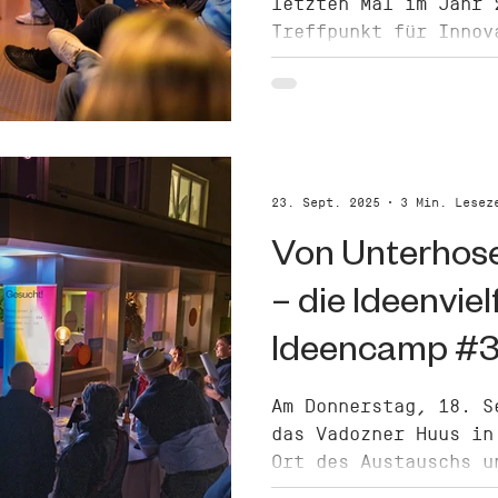
letzten Mal im Jahr 
Treffpunkt für Innov
Kooperationsbegeiste
Alpenrheintal. Beim 
vier frische Ideen s
Projekte aus vergang
Rampenlicht – beglei
Mentoring-Runden und
23. Sept. 2025
3 Min. Lesez
FuckUp-Talk mit Unte
Von Unterhose
Weishaupt.
– die Ideenviel
Ideencamp #
Am Donnerstag, 18. S
das Vadozner Huus in
Ort des Austauschs u
verwandelt. Beim Ide