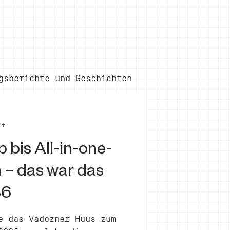
gsberichte und Geschichten
it
bis All-in-one-
– das war das
36
e das Vadozner Huus zum