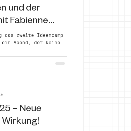
en und der
it Fabienne
g das zweite Ideencamp
 ein Abend, der keine
it
25 – Neue
 Wirkung!