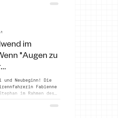
iere einer Update-Runde
 FuckUp-Talk im
it
lwend im
 Wenn "Augen zu
r
ie wird
l und Neubeginn! Die
irennfahrerin Fabienne
Stephan im Rahmen des
uf ihre bewegte