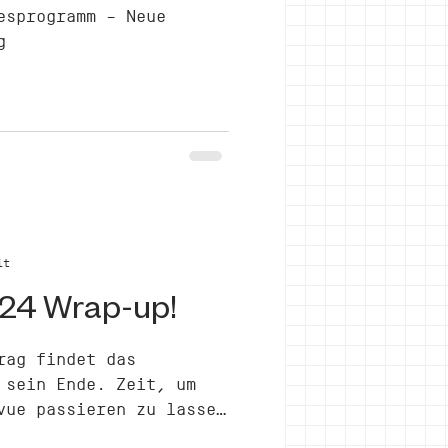
esprogramm – Neue
g
it
024 Wrap-up!
rag findet das
 sein Ende. Zeit, um
vue passieren zu lassen