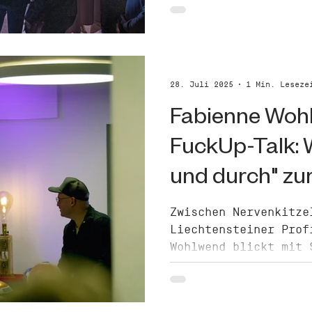
neue Ideen, die Prem
sowie ein bewegender
Mittelpunkt.
28. Juli 2025
1 Min. Leseze
Fabienne Woh
FuckUp-Talk:
und durch" zu
Erfolgsstrateg
Zwischen Nervenkitze
Liechtensteiner Prof
Wohlwend blickt mit 
Ideencamp Sport #2 a
Karriere zurück.