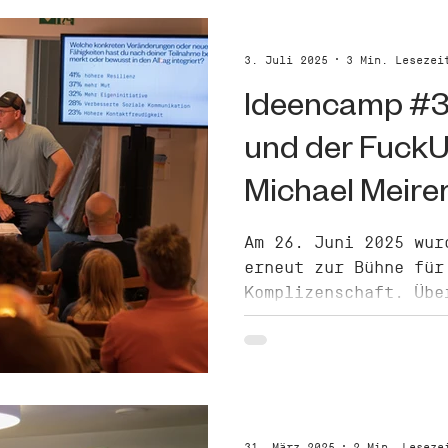
3. Juli 2025
3 Min. Lesezei
Ideencamp #34
und der FuckU
Michael Meire
Am 26. Juni 2025 wur
erneut zur Bühne für
Komplizenschaft. Übe
viele bekannte Gesic
Interessierte, sorgt
inspirierende Atmosp
diesem Abend weitere
welches Schwerpunktt
Wirkungsbericht 2024
31. März 2025
2 Min. Leseze