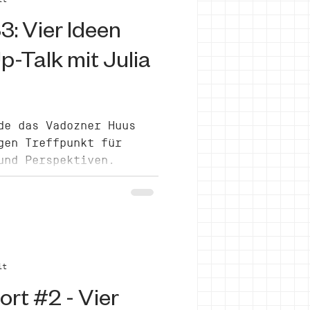
Up-Talk auf der Bühne
: Vier Ideen
hrst du in diesem Blog-
p-Talk mit Julia
de das Vadozner Huus
gen Treffpunkt für
und Perspektiven.
it
rt #2 - Vier