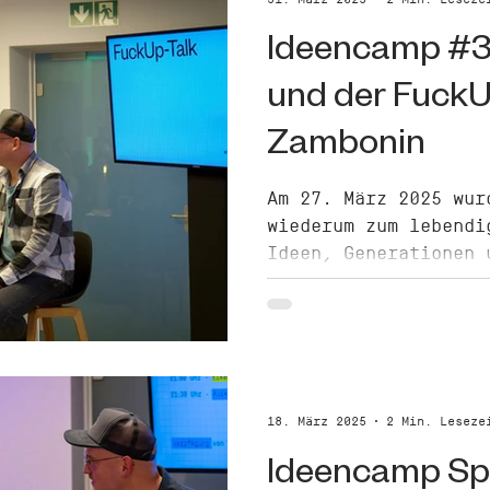
Mal als Gast im Fuck
Ideencamp #33
stand – all das erfä
Beitrag.
und der FuckU
Zambonin
Am 27. März 2025 wur
wiederum zum lebendi
Ideen, Generationen 
18. März 2025
2 Min. Leseze
Ideencamp Spo