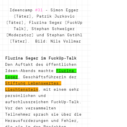
Ideencamp 
#31
 - Simon Egger 
(Täter), Patrik Jurkovic 
(Täter), Flurina Seger (FuckUp 
Talk), Stephan Schweiger 
(Moderator) und Stephan Gstöhl 
(Täter).  Bild: Nils Vollmar
Flurina Seger im FuckUp-Talk
Den Auftakt des öffentlichen 
Ideen-Abends machte 
Flurina 
Seger
, Geschäftsführerin der 
Stiftung Lebenswertes 
Liechtenstein
, mit einem sehr 
persönlichen und 
aufschlussreichen FuckUp-Talk. 
Vor den versammelten 
Teilnehmer sprach sie über die 
Herausforderungen und Fehler, 
die sie in den Projekten 