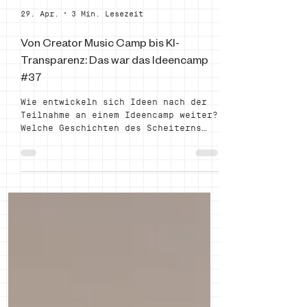
29. Apr.
3 Min. Lesezeit
Von Creator Music Camp bis KI-
Transparenz: Das war das Ideencamp
#37
Wie entwickeln sich Ideen nach der
Teilnahme an einem Ideencamp weiter?
Welche Geschichten des Scheiterns
bringt der ehemalige
liechtensteinische Regierungschef
Daniel Risch mit? Und was passiert,
wenn 60 Menschen zusammenkommen, um
Ideen und Projekte gemeinsam
voranzubringen? Das Ideencamp #37
hat darauf Antworten geliefert.