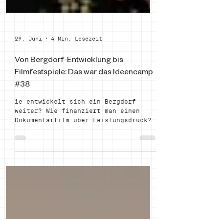
29. Juni
4 Min. Lesezeit
Von Bergdorf-Entwicklung bis
Filmfestspiele: Das war das Ideencamp
#38
ie entwickelt sich ein Bergdorf
weiter? Wie finanziert man einen
Dokumentarfilm über Leistungsdruck?
Wie bringt man Start-ups und
Investoren zusammen? Und was braucht
es, damit aus einer Idee ein
konkretes Projekt wird? Das
Ideencamp #38 hat einmal mehr
gezeigt: Gute Ideen brauchen vor
allem Menschen, die mitdenken.