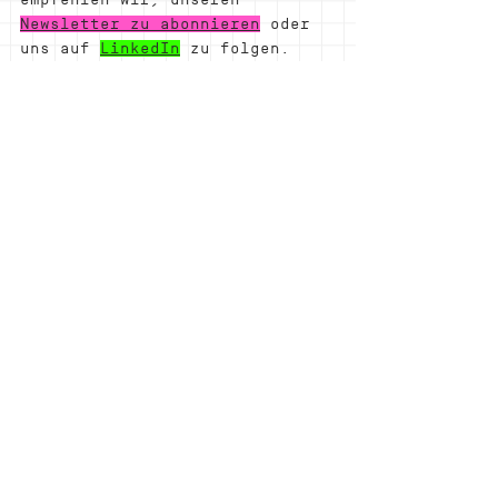
Newsletter zu abonnieren
 oder 
uns auf 
LinkedIn
 zu folgen.
Liechtenstein
Ideenkanal
Ideencamp
Vaduz
Unternehmertum
Fuckup
FuckUp-Talk
Innovation
Fürstentum Liechtenstein
Komplizenschaft
startup
Entrepreneur
Entrepreneurship
Daniel Risch
2026
Land der Innovation
Regierungschef
Geschichten des Scheiterns
Politik
Government
Leadership
SBahn
Radio L
Pandemie
Corona
Inspiration
Ideencamp
Alle ansehen
Aktuelle Beiträge