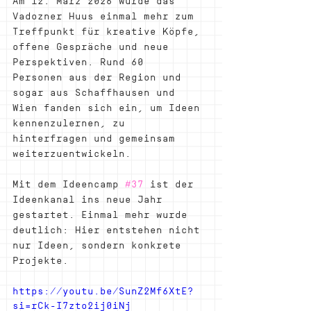
Am 12. März 2026 wurde das 
Vadozner Huus einmal mehr zum 
Treffpunkt für kreative Köpfe, 
offene Gespräche und neue 
Perspektiven. Rund 60 
Personen aus der Region und 
sogar aus Schaffhausen und 
Wien fanden sich ein, um Ideen 
kennenzulernen, zu 
hinterfragen und gemeinsam 
weiterzuentwickeln.
Mit dem Ideencamp 
#37
 ist der 
Ideenkanal ins neue Jahr 
gestartet. Einmal mehr wurde 
deutlich: Hier entstehen nicht 
nur Ideen, sondern konkrete 
Projekte.
https://youtu.be/SunZ2Mf6XtE?
si=rCk-I7zto2ij0iNj