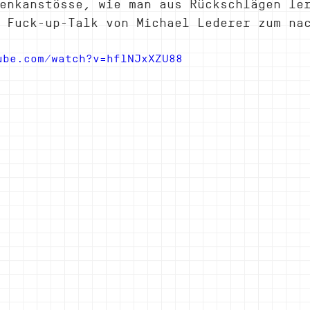
enkanstösse, wie man aus Rückschlägen le
 Fuck-up-Talk von Michael Lederer zum na
ube.com/watch?v=hflNJxXZU88