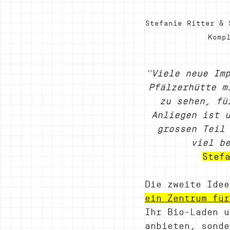
Stefanie Ritter & 
Komp
"Viele neue Im
Pfälzerhütte m
zu sehen, fü
Anliegen ist 
grossen Teil
viel b
Stef
Die zweite Idee
ein Zentrum für
Ihr Bio-Laden u
anbieten, sonde