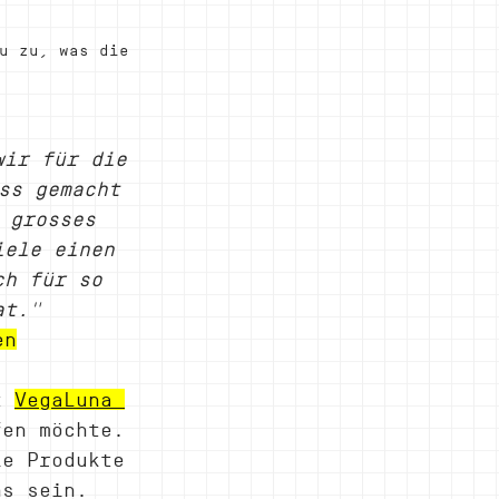
u zu, was die 
.
wir für die 
ss gemacht 
 grosses 
iele einen 
ch für so 
at."
en
t 
VegaLuna 
fen möchte. 
le Produkte 
ns sein. 