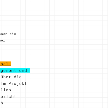
ssen die 
ner
hael 
agement und 
 über die 
eim Projekt 
ollen 
Bericht 
ch 