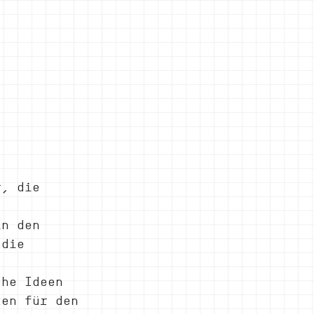
r, die 
in den 
 die 
 
che Ideen 
ten für den 