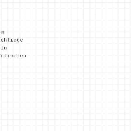
im 
achfrage 
ein 
entierten 