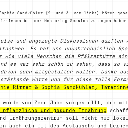
Sophia Sandkühler (2. und 3. von links) hören gena
liz:innen bei der Mentoring-Session zu sagen haben
pulse und angeregte Diskussionen durften 
itnehmen. Es hat uns unwahrscheinlich Spa
r wie viele Menschen die Pfälzerhütte ein
und es war sehr schön zu sehen, dass so v
 davon auch mitgestalten wollen. Danke au
estärkende Worte und für diese tolle Form
anie Ritter & Sophia Sandkühler, Täterinn
 wurde von Zeno John vorgestellt, der mi
 pflanzliche und gesunde Ernährung
 schaf
nd Ernährungszentrum soll nicht nur loka
rn auch ein Ort des Austauschs und Lerne