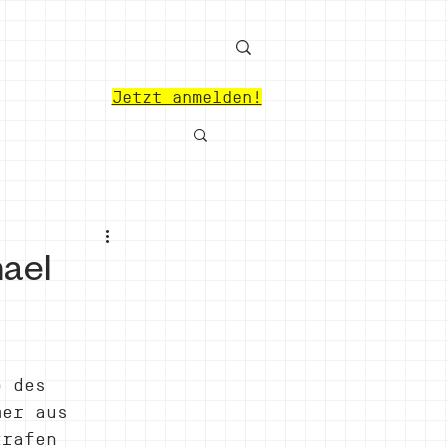
Jetzt anmelden!
hael
p des 
mer aus 
trafen 