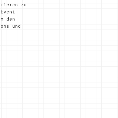
irieren zu 
 Event 
on den 
ions und 