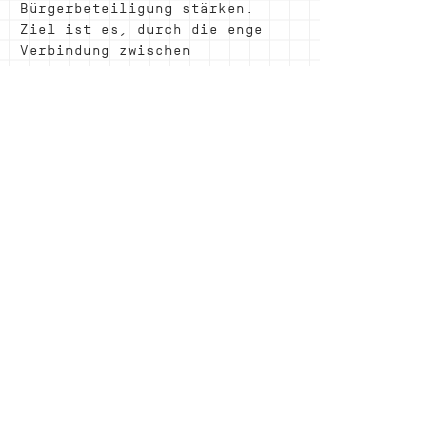
Bürgerbeteiligung stärken. 
Ziel ist es, durch die enge 
Verbindung zwischen 
Bürger:innen und Politik 
tragfähigere Lösungen zu 
finden. Der Fokus liegt dabei 
auf Vielfalt und Inklusion, 
indem Menschen 
unterschiedlichster 
Hintergründe per 
Zufallsauswahl eingeladen 
werden. Der Beirat soll 
regelmässig Stellungnahmen zu 
aktuellen Themen abgeben. Die 
zentrale Frage lautet: "Wie 
kann sichergestellt werden, 
dass ein solcher 
Bürger:innenbeirat wirksam 
ist, also seine Empfehlungen 
ernsthaft begutachtet werden 
und ggf.  zu sichtbaren 