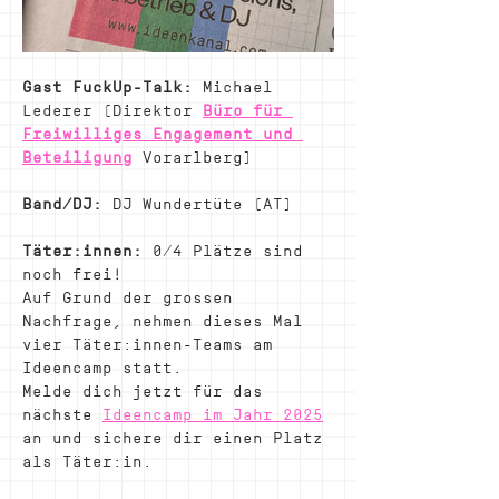
Gast FuckUp-Talk:
 Michael 
Lederer (Direktor 
Büro für 
Freiwilliges Engagement und 
Beteiligung
 Vorarlberg)
Band/DJ:
 DJ Wundertüte (AT) 
Täter:innen: 
0/4 Plätze sind 
noch frei! 
Auf Grund der grossen 
Nachfrage, nehmen dieses Mal 
vier Täter:innen-Teams am 
Ideencamp statt. 
Melde dich jetzt für das 
nächste 
Ideencamp im Jahr 2025
an und sichere dir einen Platz 
als Täter:in.