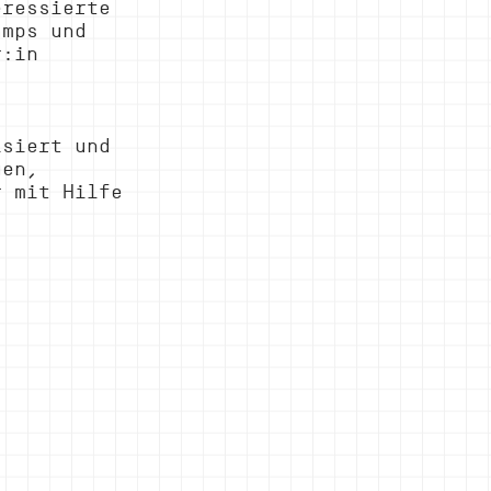
eressierte 
amps und 
r:in 
isiert und 
gen, 
r mit Hilfe 