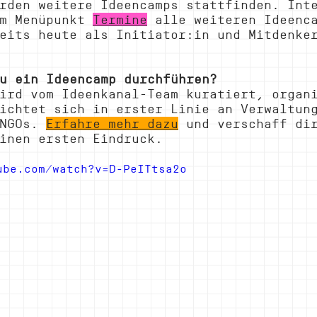
rden weitere Ideencamps stattfinden. Int
m Menüpunkt 
Termine
 alle weiteren Ideenc
eits heute als Initiator:in und Mitdenke
u ein Ideencamp durchführen?
ird vom Ideenkanal-Team kuratiert, organ
ichtet sich in erster Linie an Verwaltun
NGOs. 
Erfahre mehr dazu
 und verschaff di
inen ersten Eindruck.
ube.com/watch?v=D-PeITtsa2o