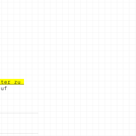
 
tter zu 
auf 