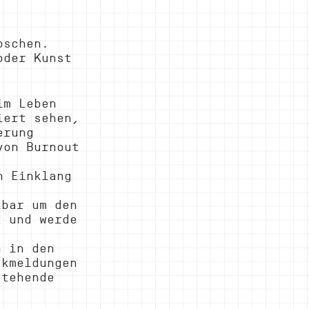
 
bschen. 
oder Kunst 
im Leben 
iert sehen, 
erung 
von Burnout 
n Einklang 
kbar um den 
t und werde 
n in den 
ckmeldungen 
stehende 