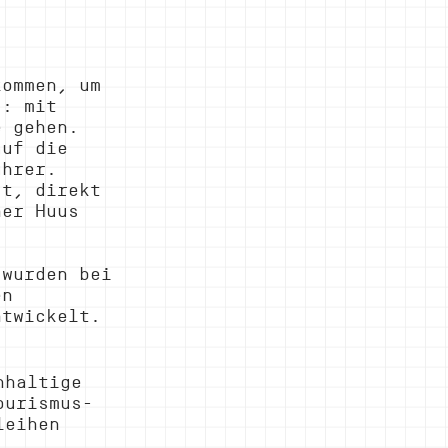
kommen, um 
s: mit 
e gehen. 
auf die 
ührer.  
st, direkt 
ner Huus 
 wurden bei 
en 
ntwickelt. 
hhaltige 
ourismus-
leihen 