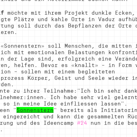
lf
 möchte mit ihrem Projekt dunkle Ecken,
igte Plätze und kahle Orte in Vaduz aufhü
rtung soll durch das Bepflanzen der Orte 
ieren.
 «Sonnenstern» soll Menschen, die mitten 
sich mit emotionalen Belastungen konfront
in der Lage sind, erfolgreich eine Veränd
ren, helfen. Bevor es «knallt» – in Form 
sion – sollen mit einem begleiteten 
sprozess Körper, Geist und Seele wieder i
rden.
nte zu ihrer Teilnahme:"Ich bin sehr dan
lnehmer:innen. Ich habe sehr viel gelern
 so in meine Idee einfliessen lassen". 
een "
Sonnenstern
" bereits als Initiatori
 eingereicht und kann die gesammelten Rü
rung und des Ideencamp 
#24
 nun in die be
.