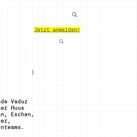
Jetzt anmelden!
nde Vaduz 
ner Huus 
an, Eschen, 
her, 
enteams.