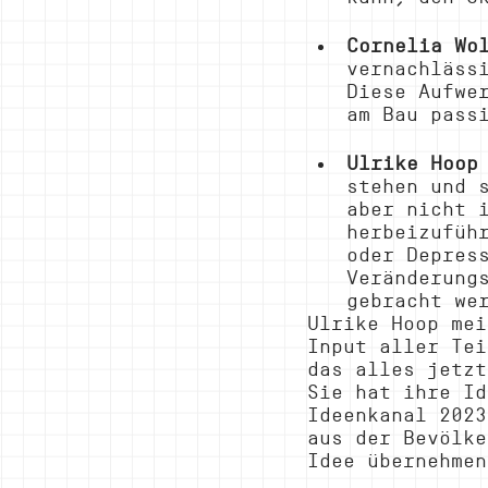
Cornelia Wo
vernachläss
Diese Aufwe
am Bau pass
Ulrike Hoop
stehen und 
aber nicht 
herbeizufüh
oder Depres
Veränderung
gebracht we
Ulrike Hoop mei
Input aller Tei
das alles jetzt
Sie hat ihre Id
Ideenkanal 2023
aus der Bevölke
Idee übernehmen