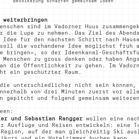
Bevölkerung schärfen gemeinsam Ideen
 weiterbringen
enschen sind im Vadozner Huus zusammenge
r die Lupe zu nehmen. Das Ziel des Abend
 Idee für den nächsten Schritt nach Haus
soll die vorhandene Idee möglichst früh 
e bringen», so der Ideenkanal-Geschäftsf
 Menschen zu gross denken oder haben Ang
an die Öffentlichkeit zu gehen. Im Vadoz
ht ein geschützter Raum.
die unterschiedlicher nicht sein können,
nnerhalb von drei Minuten zuerst vor all
n gepitcht und folgend gemeinsam weitere
een:
ler und Sebastian Rangger
 wollen eine nac
ür Ausflüge und Reisen entwickeln: eine T
 Region, auf der man gleichzeitig Ski aus
kikurs und ein Hotelzimmer buchen kann.