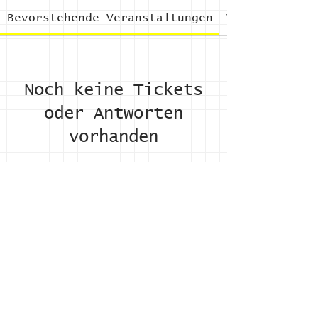
Bevorstehende Veranstaltungen
Vergangene V
Noch keine Tickets
oder Antworten
vorhanden
Andere Veranstaltungen
Wirkung
,
Kontakt
,
LinkedIn
,
Newsletter
,
Youtube
,
Impressum
Login