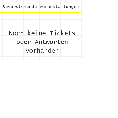
Bevorstehende Veranstaltungen
Vergangene V
Noch keine Tickets
oder Antworten
vorhanden
Andere Veranstaltungen
Wirkung
,
Kontakt
,
LinkedIn
,
Newsletter
,
Youtube
,
Impressum
Login