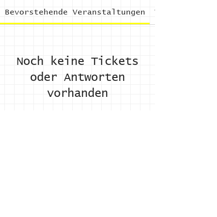
Bevorstehende Veranstaltungen
Vergangene V
Noch keine Tickets
oder Antworten
vorhanden
Andere Veranstaltungen
Wirkung
,
Kontakt
,
LinkedIn
,
Newsletter
,
Youtube
,
Impressum
Login