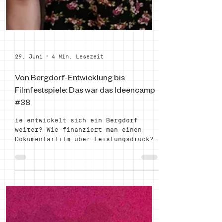
29. Juni
4 Min. Lesezeit
Von Bergdorf-Entwicklung bis
Filmfestspiele: Das war das Ideencamp
#38
ie entwickelt sich ein Bergdorf
weiter? Wie finanziert man einen
Dokumentarfilm über Leistungsdruck?
Wie bringt man Start-ups und
Investoren zusammen? Und was braucht
es, damit aus einer Idee ein
konkretes Projekt wird? Das
Ideencamp #38 hat einmal mehr
gezeigt: Gute Ideen brauchen vor